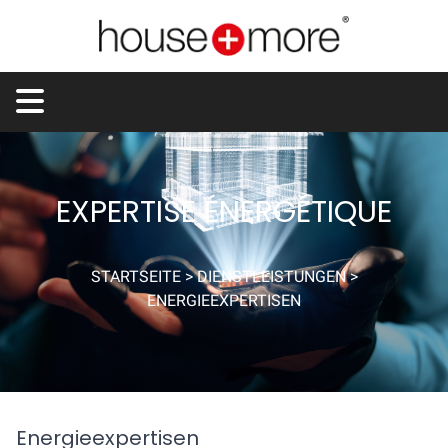
EXPERTISE ÉNERGÉTIQUE
STARTSEITE
>
DIENSTLEISTUNGEN
>
ENERGIEEXPERTISEN
Energieexpertisen